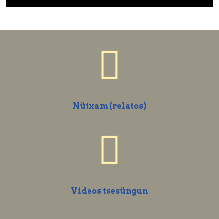
Nütxam (relatos)
Videos tsesüngun